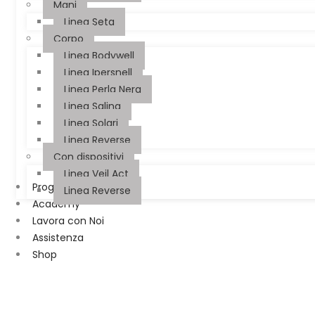
Mani
Linea Seta
Corpo
Linea Bodywell
Linea Ipersnell
Linea Perla Nera
Linea Salina
Linea Solari
Linea Reverse
Con dispositivi
Linea Veil Act
Progetti Farmacia
Linea Reverse
Academy
Lavora con Noi
Assistenza
Shop