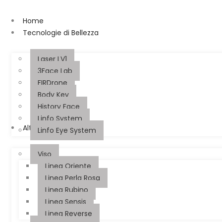
Home
Tecnologie di Bellezza
Laser LV1
3Face Lab
FIRDrone
Body Key
History Face
Linfo System
Alta Cosmesi
Linfo Eye System
Viso
Linea Oriente
Linea Perla Rosa
Linea Rubino
Linea Sensis
Linea Reverse