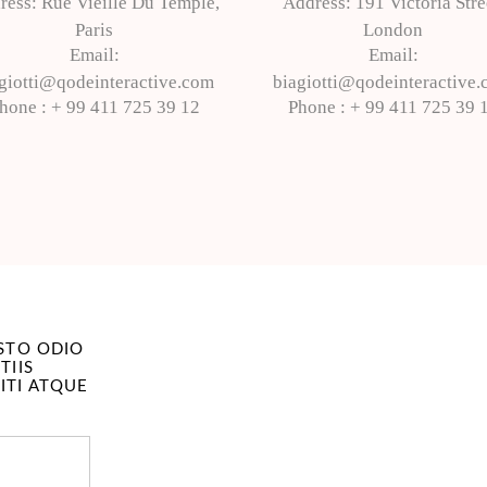
ress:
Rue Vieille Du Temple,
Address:
191 Victoria Stre
Paris
London
Email:
Email:
giotti@qodeinteractive.com
biagiotti@qodeinteractive
hone :
+ 99 411 725 39 12
Phone :
+ 99 411 725 39 
USTO ODIO
TIIS
ITI ATQUE