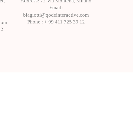
et,
Address:
72 Via Montena, Milano
Email:
biagiotti@qodeinteractive.com
Phone :
+ 99 411 725 39 12
.com
12