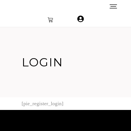
LOGIN
[pie_register_login]