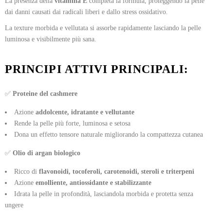
La presenza della
vitamina E
completa la formula, proteggendo la pelle
dai danni causati dai radicali liberi e dallo stress ossidativo.
La texture morbida e vellutata si assorbe rapidamente lasciando la pelle
luminosa e visibilmente più sana.
PRINCIPI ATTIVI PRINCIPALI:
✅
Proteine del cashmere
Azione
addolcente, idratante e vellutante
Rende la pelle più forte, luminosa e setosa
Dona un effetto tensore naturale migliorando la compattezza cutanea
✅
Olio di argan biologico
Ricco di
flavonoidi, tocoferoli, carotenoidi, steroli e triterpeni
Azione
emolliente, antiossidante e stabilizzante
Idrata la pelle in profondità, lasciandola morbida e protetta senza
ungere