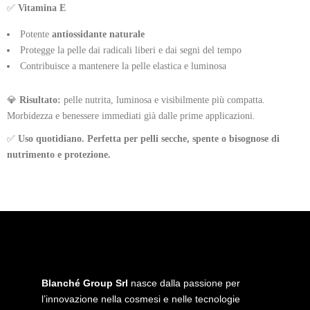
✅
Vitamina E
Potente
antiossidante naturale
Protegge la pelle dai radicali liberi e dai segni del tempo
Contribuisce a mantenere la pelle elastica e luminosa
💎
Risultato:
pelle nutrita, luminosa e visibilmente più compatta.
Morbidezza e benessere immediati già dalle prime applicazioni.
✅
Uso quotidiano. Perfetta per pelli secche, spente o bisognose di
nutrimento e protezione.
Blanché Group Srl
nasce dalla passione per
l’innovazione nella cosmesi e nelle tecnologie