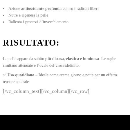
Azione
antiossidante profonda
contro i radicali liberi
Nutre e rigenera la pelle
Rallenta i processi d’invecchiamento
RISULTATO:
La pelle appare da subito
più distesa, elastica e luminosa
. Le rughe
risultano attenuate e l’ovale del viso ridefinito.
✅
Uso quotidiano
– Ideale come crema giorno e notte per un effetto
tensore naturale.
[/vc_column_text][/vc_column][/vc_row]