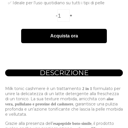
✅ Ideale per l’uso quotidiano su tutti i tipi di pelle
-
+
Acquista ora
DESCRIZIONE
Milk tonic cashmere è un trattamento
formulato per
2 in 1
unire la delicatezza di un latte detergente alla freschezza
di un tonico. La sua texture morbida, arricchita con
aloe
, garantisce una pulizia
vera, pullulano e proteine del cashmere
profonda e un’azione tonificante che lascia la pelle morbida
e vellutata.
Grazie alla presenza dell’
, il prodotto
esapeptide boto-simile