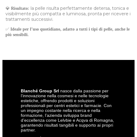
💎
la pelle risulta perfettamente detersa, tonica e
Risultato:
visibilmente più compatta e luminosa, pronta per ricevere i
trattamenti successivi.
✅
Ideale per l’uso quotidiano, adatto a tutti i tipi di pelle, anche le
più sensibili.
Blanché Group Srl
nasce dalla passione per
l’innovazione nella cosmesi e nelle tecnologie
estetiche, offrendo prodotti e soluzioni
professionali per centri estetici e farmacie. Con
un impegno costante nella ricerca e nella
formazione, l’azienda sviluppa brand
d’eccellenza come Lelvbie e Acqva di Romagna,
garantendo risultati tangibili e supporto ai propri
partner.