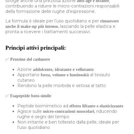
svolge anche una preziosa azione
,
anti-age e liftante
contribuendo a ridurre le micro-contrazioni responsabili
della formazione delle rughe d’espressione.
La formula è ideale per l’uso quotidiano e per
rimuovere
, lasciando la pelle elastica e
anche il make-up più intenso
pronta a ricevere i trattamenti successivi.
Principi attivi principali:
✅
Proteine del cashmere
Azione
addolcente, idratante e vellutante
Apportano
al tessuto
forza, volume e luminosità
cutaneo
Rendono la pelle morbida e setosa al tatto
✅
Esapeptide boto-simile
Peptide biomimetico ad
effetto liftante e elasticizzante
Agisce sulle
, riducendo
micro-contrazioni muscolari
rughe e segni del tempo
Non irritante e ben tollerato dalla pelle, ideale per
l’uso quotidiano