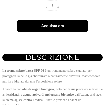
-
+
Acquista ora
DESCRIZIONE
La
crema solare bassa SPF 06
è un trattamento solare studiato per
proteggere la pelle già abbronzata o naturalmente olivastra, mantenendola
nutrita e idratata durante l’esposizione solare.
Arricchita con
olio di argan biologico
, noto per le sue proprietà nutrienti e
antiossidanti, e
acqua attiva di melograno biologico
dall’azione anti-age,
la crema agisce contro i radicali liberi e previene i danni da