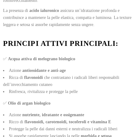
fotoinvecchiamento.
La presenza di
acido ialuronico
assicura un’idratazione profonda e
contribuisce a mantenere la pelle elastica, compatta e luminosa. La texture
leggera e setosa si assorbe rapidamente senza ungere.
PRINCIPI ATTIVI PRINCIPALI:
✅
Acqua attiva di melograno biologico
Azione
antiossidante e anti-age
Ricca di
flavonoidi
che contrastano i radicali liberi responsabili
dell’invecchiamento cutaneo
Rinfresca, rivitalizza e protegge la pelle
✅
Olio di argan biologico
Azione
nutriente, idratante e ossigenante
Ricco di
flavonoidi, carotenoidi, tocoferoli e vitamina E
Protegge la pelle dai danni esterni e neutralizza i radicali liberi
Si assorbe rapidamente lasciando la pelle
morbida e setosa