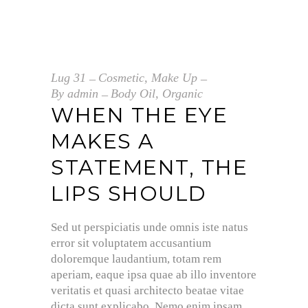
Lug
31
Cosmetic
,
Make Up
By
admin
Body Oil
,
Organic
WHEN THE EYE
MAKES A
STATEMENT, THE
LIPS SHOULD
Sed ut perspiciatis unde omnis iste natus
error sit voluptatem accusantium
doloremque laudantium, totam rem
aperiam, eaque ipsa quae ab illo inventore
veritatis et quasi architecto beatae vitae
dicta sunt explicabo. Nemo enim ipsam