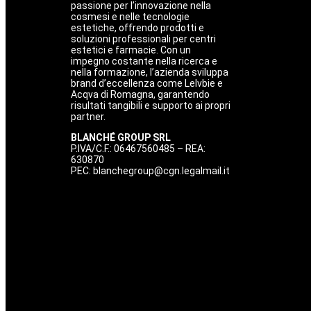
passione per l’innovazione nella
cosmesi e nelle tecnologie
estetiche, offrendo prodotti e
soluzioni professionali per centri
estetici e farmacie. Con un
impegno costante nella ricerca e
nella formazione, l’azienda sviluppa
brand d’eccellenza come Lelvbie e
Acqva di Romagna, garantendo
risultati tangibili e supporto ai propri
partner.
BLANCHÉ GROUP SRL
P.IVA/C.F.: 06467560485 – REA:
630870
PEC:
blanchegroup@cgn.legalmail.it