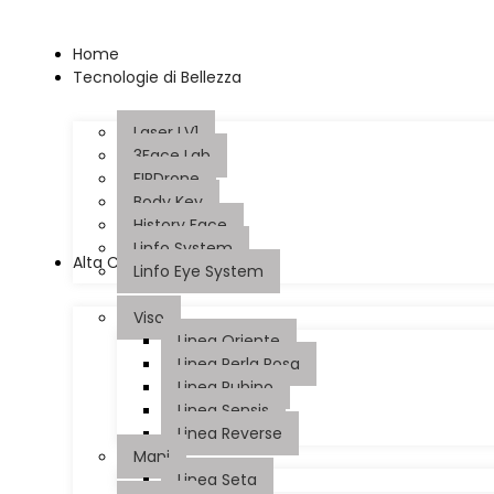
Home
Tecnologie di Bellezza
Laser LV1
3Face Lab
FIRDrone
Body Key
History Face
Linfo System
Alta Cosmesi
Linfo Eye System
Viso
Linea Oriente
Linea Perla Rosa
Linea Rubino
Linea Sensis
Linea Reverse
Mani
Linea Seta