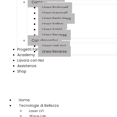
Corpo
Linea Bodywell
Linea Ipersnell
Linea Perla Nera
Linea Salina
Linea Solari
Linea Reverse
Con dispositivi
Linea Veil Act
Progetti Farmacia
Linea Reverse
Academy
Lavora con Noi
Assistenza
Shop
Home
Tecnologie di Bellezza
Laser LV1
3Face Lab