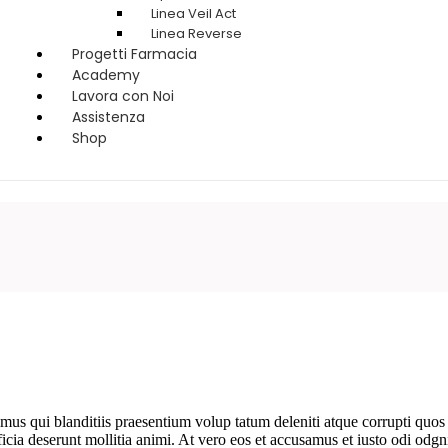
Linea Veil Act
Linea Reverse
Progetti Farmacia
Academy
Lavora con Noi
Assistenza
Shop
us qui blanditiis praesentium volup tatum deleniti atque corrupti quos 
fficia deserunt mollitia animi. At vero eos et accusamus et iusto odi od