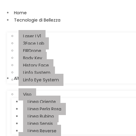
Home
Tecnologie di Bellezza
Laser LV1
3Face Lab
FIRDrone
Body Key
History Face
Linfo System
Alta Cosmesi
Linfo Eye System
Viso
Linea Oriente
Linea Perla Rosa
Linea Rubino
Linea Sensis
Linea Reverse