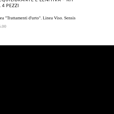
 4 PEZZI
ea "Trattamenti d'urto"
,
Linea Viso
,
Sensis
6.00