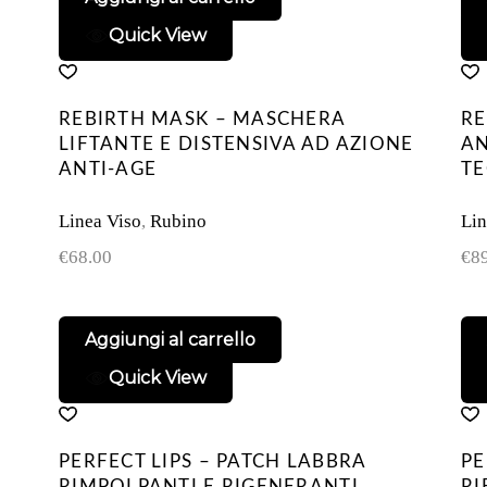
Quick View
REBIRTH MASK – MASCHERA
RE
LIFTANTE E DISTENSIVA AD AZIONE
AN
ANTI-AGE
T
Linea Viso
,
Rubino
Lin
€
68.00
€
8
Aggiungi al carrello
Quick View
PERFECT LIPS – PATCH LABBRA
PE
RIMPOLPANTI E RIGENERANTI
RI