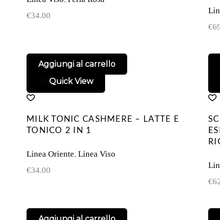
Lin
€
34.00
€
6
Aggiungi al carrello
Quick View
MILK TONIC CASHMERE – LATTE E
SC
TONICO 2 IN 1
ES
RI
Linea Oriente
,
Linea Viso
Lin
€
34.00
€
6
Aggiungi al carrello