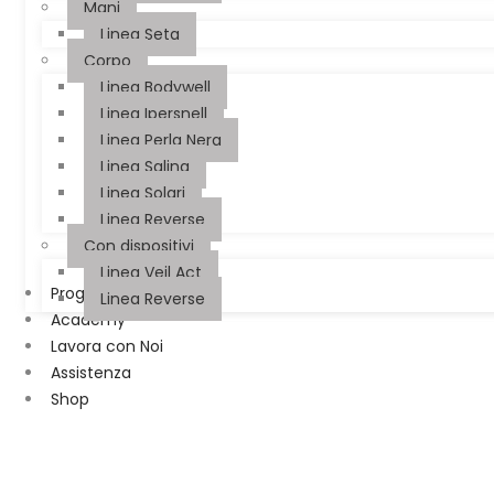
Mani
Linea Seta
Corpo
Linea Bodywell
Linea Ipersnell
Linea Perla Nera
Linea Salina
Linea Solari
Linea Reverse
Con dispositivi
Linea Veil Act
Progetti Farmacia
Linea Reverse
Academy
Lavora con Noi
Assistenza
Shop