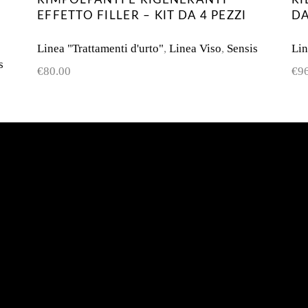
EFFETTO FILLER – KIT DA 4 PEZZI
DA
Linea "Trattamenti d'urto"
,
Linea Viso
,
Sensis
Lin
s
€
80.00
€
9